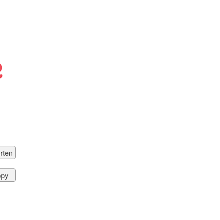
rten
opy