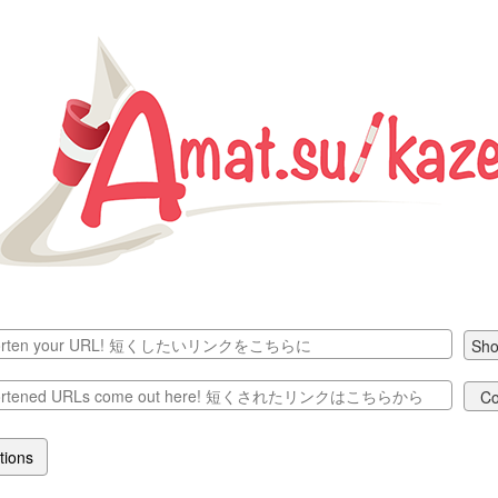
Sho
C
tions